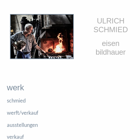
ULRICH
SCHMIED
eisen
bildhauer
werk
schmied
werft/verkauf
ausstellungen
verkauf