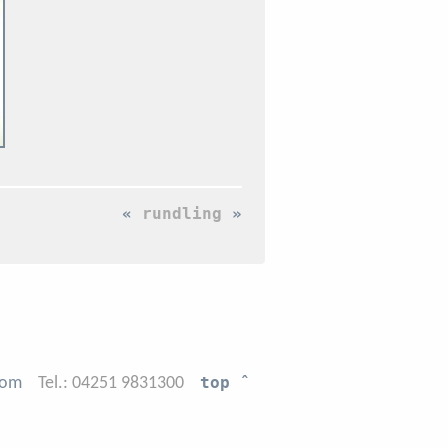
«
rundling
»
top ˆ
com
Tel.: 04251 9831300